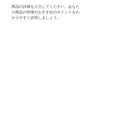
商品の詳細を入力してください。あなた
の商品の特徴やおすすめのポイントをわ
かりやすく説明しましょう。
商品情報
商品の詳細を入力してください。サイ
返品・返金ポリシー
ズ、素材、取扱説明に加え、商品の特
徴やおすすめのポイントなどを説明し
返品・返金規約を入力してください。
ましょう。
商品の配送について
商品にご満足いただけなかった場合の
返品・返金ポリシーと手順を説明しま
配送地域、料金、所要時間、梱包な
しょう。規約の内容を明確にすること
ど、商品の配送に関する情報を入力し
で、お客様の信頼を獲得し、安心して
てください。配送情報を明確にするこ
商品をご購入いただけます。
とで、お客様の信頼を獲得し、安心し
て商品をご購入いただけます。
©
2018-2024
カフェと工房ぼくの色